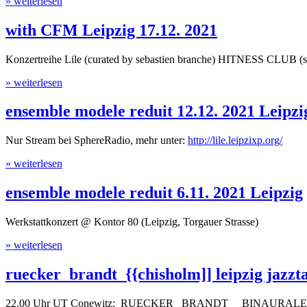
» weiterlesen
with CFM Leipzig 17.12. 2021
Konzertreihe Lile (curated by sebastien branche) HITNESS CLUB (
» weiterlesen
ensemble modele reduit 12.12. 2021 Leipzi
Nur Stream bei SphereRadio, mehr unter:
http://lile.leipzixp.org/
» weiterlesen
ensemble modele reduit 6.11. 2021 Leipzig
Werkstattkonzert @ Kontor 80 (Leipzig, Torgauer Strasse)
» weiterlesen
ruecker_brandt_{{chisholm]] leipzig jazzt
22.00 Uhr UT Conewitz: RUECKER_ BRANDT_ BINAURALES BEAT-B