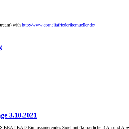
stream) with
http://www.corneliafriederikemueller.de/
g
age 3.10.2021
AD Ein faszinierendes Spiel mit (körperlichen) An-und Abwe